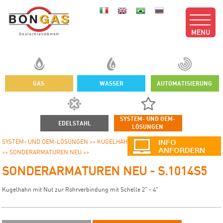
MENU
GAS
WASSER
AUTOMATISIERUNG
SYSTEM- UND OEM-
EDELSTAHL
LÖSUNGEN
SYSTEM- UND OEM-LÖSUNGEN >>
KUGELHÄHNE OEM - SONDERARMATUREN
>>
SONDERARMATUREN NEU >>
SONDERARMATUREN NEU - S.1014S5
Kugelhahn mit Nut zur Rohrverbindung mit Schelle 2" - 4"