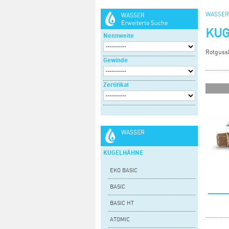
WASSER
WASSER
Erweiterte Suche
KU
Nennweite
Rotguss
Gewinde
Zertifikat
WASSER
KUGELHÄHNE
EKO BASIC
BASIC
BASIC HT
ATOMIC