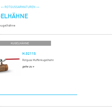
 >>
ROTGUSSARMATUREN >>
GELHÄHNE
kugelhähne
KUGELHÄHNE
H.0211S
Rotguss Muffenkugelhahn
gehe zu »