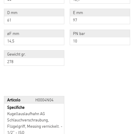
D mm
E mm
61
97
øF mm
PN bar
14,5
10
Gewicht gr.
278
Articolo
H0004N04
Specifiche
Kugellauslaufhahn AG
Schlauchverschraubung,
Flügelgriff, Messing vernickelt. -
1/2" - ISO