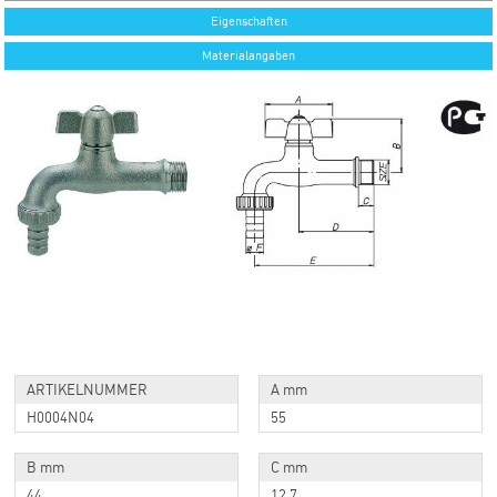
Eigenschaften
Materialangaben
ARTIKELNUMMER
A mm
H0004N04
55
B mm
C mm
44
12,7