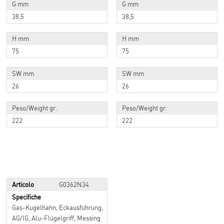
G mm
G mm
38,5
38,5
H mm
H mm
75
75
SW mm
SW mm
26
26
Peso/Weight gr.
Peso/Weight gr.
222
222
Articolo
G0362N34
Specifiche
Gas-Kugelhahn, Eckausführung,
AG/IG, Alu-Flügelgriff, Messing