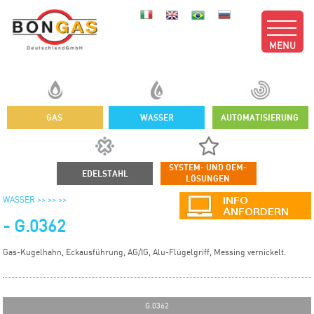
MENU
GAS
WASSER
AUTOMATISIERUNG
SYSTEM- UND OEM-
EDELSTAHL
LÖSUNGEN
WASSER >>
>>
>>
- G.0362
Gas-Kugelhahn, Eckausführung, AG/IG, Alu-Flügelgriff, Messing vernickelt.
G.0362