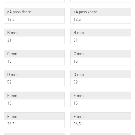
øA pass./bore
øA pass./bore
12,5
12,5
B mm
B mm
31
31
C mm
C mm
15
15
D mm
D mm
52
52
E mm
E mm
15
15
F mm
F mm
36,5
36,5