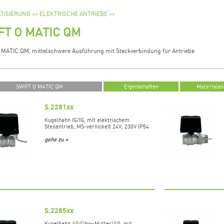
TISIERUNG >>
ELEKTRISCHE ANTRIEBE >>
FT O MATIC QM
 MATIC QM, mittelschwere Ausführung mit Steckverbindung für Antriebe
SWIFT O MATIC QM
Eigenschaften
Materiala
S.2281xx
Kugelhahn IG/IG, mit elektrischem
Stellantrieb, MS-vernickelt 24V, 230V IP54
gehe zu »
S.2285xx
Kugelhahn AG/Übw-Mutter/AG, mit