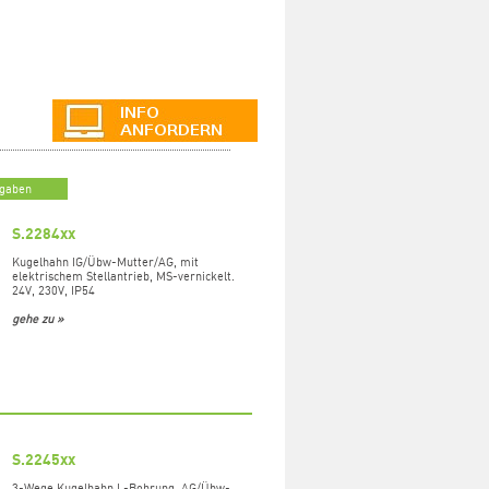
ngaben
S.2284xx
Kugelhahn IG/Übw-Mutter/AG, mit
elektrischem Stellantrieb, MS-vernickelt.
24V, 230V, IP54
gehe zu »
S.2245xx
3-Wege Kugelhahn L-Bohrung, AG/Übw-