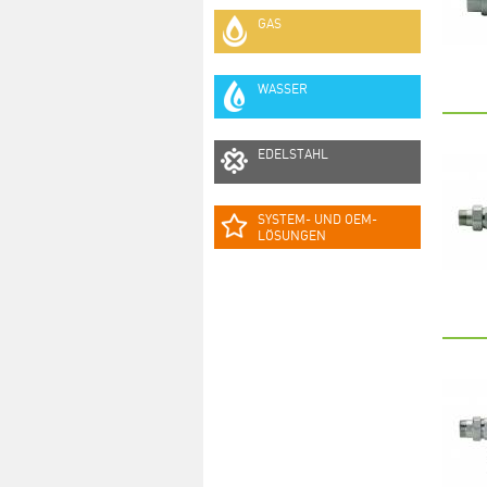
GAS
WASSER
EDELSTAHL
SYSTEM- UND OEM-
LÖSUNGEN