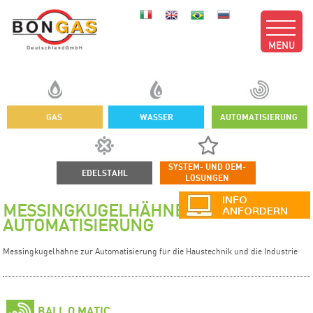
MENU
GAS
WASSER
AUTOMATISIERUNG
SYSTEM- UND OEM-
EDELSTAHL
LÖSUNGEN
MESSINGKUGELHÄHNE ZUR
AUTOMATISIERUNG
Messingkugelhähne zur Automatisierung für die Haustechnik und die Industrie
BALL O MATIC